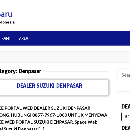
Baru
ndonesia
 KAMI
AREA
tegory:
Denpasar
Searc
for:
DEALER SUZUKI DENPASAR
DE
CE PORTAL WEB DEALER SUZUKI DENPASAR
ONG, HUBUNGI 0857-7967-1000 UNTUK MENYEWA
SE
CE WEB PORTAL SUZUKI DENPASAR. Space Web
DE
al Suzuki Denpasar […]