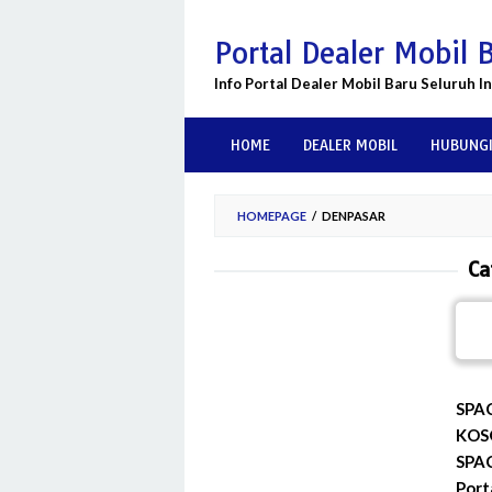
Skip
to
Portal Dealer Mobil 
content
Info Portal Dealer Mobil Baru Seluruh I
HOME
DEALER MOBIL
HUBUNGI
HOMEPAGE
/
DENPASAR
Ca
SPA
KOS
SPA
Port