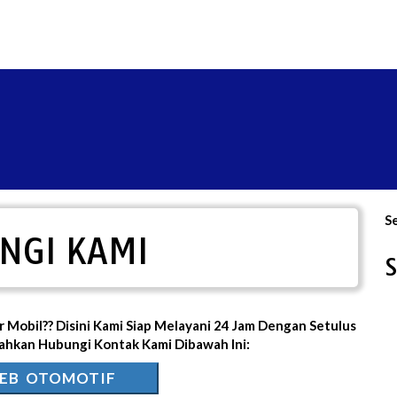
Se
NGI KAMI
 Mobil?? Disini Kami Siap Melayani 24 Jam Dengan Setulus
Silahkan Hubungi Kontak Kami Dibawah Ini:
EB OTOMOTIF