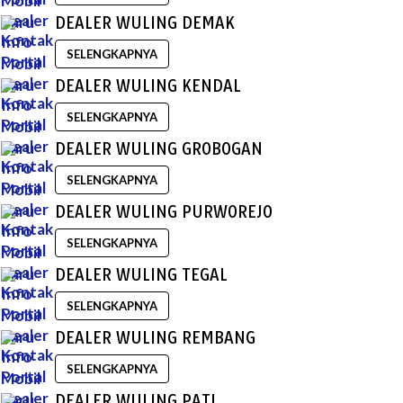
DEALER WULING DEMAK
SELENGKAPNYA
DEALER WULING KENDAL
SELENGKAPNYA
DEALER WULING GROBOGAN
SELENGKAPNYA
DEALER WULING PURWOREJO
SELENGKAPNYA
DEALER WULING TEGAL
SELENGKAPNYA
DEALER WULING REMBANG
SELENGKAPNYA
DEALER WULING PATI