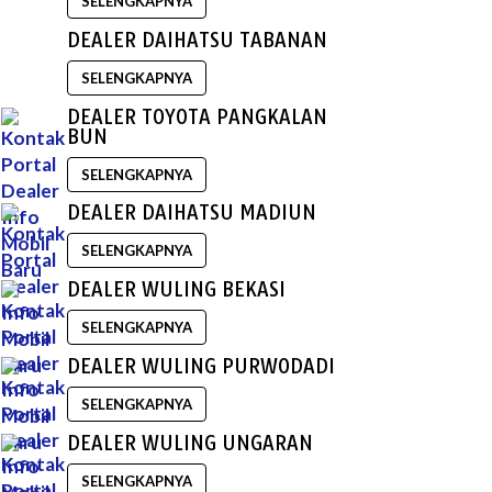
SELENGKAPNYA
DEALER DAIHATSU TABANAN
SELENGKAPNYA
DEALER TOYOTA PANGKALAN
BUN
SELENGKAPNYA
DEALER DAIHATSU MADIUN
SELENGKAPNYA
DEALER WULING BEKASI
SELENGKAPNYA
DEALER WULING PURWODADI
SELENGKAPNYA
DEALER WULING UNGARAN
SELENGKAPNYA