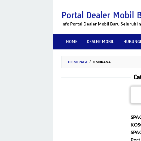
Skip
to
Portal Dealer Mobil 
content
Info Portal Dealer Mobil Baru Seluruh I
HOME
DEALER MOBIL
HUBUNGI
HOMEPAGE
/
JEMBRANA
Ca
SPA
KOS
SPA
Port