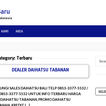
Baru
ndonesia
 KAMI
AREA
ategory:
Terbaru
Searc
for:
DEALER DAIHATSU TABANAN
NGI SALES DAIHATSU BALI TELP 0853-3377-5532 /
SEL
0853-3377-5532 UNTUK INFO TERBARU HARGA
 DAIHATSU TABANAN, PROMO DAIHATSU
NAN, KREDIT […]