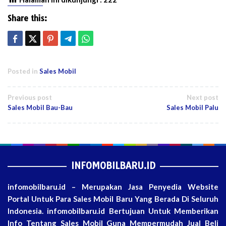
Share this:
Posted in
Sales Mobil
Post
Previous post
Next post
Sales Mobil Bau-Bau
Sales Mobil Palu
navigation
INFOMOBILBARU.ID
infomobilbaru.id – Merupakan Jasa Penyedia Website
Portal Untuk Para Sales Mobil Baru Yang Berada Di Seluruh
Indonesia. infomobilbaru.id Bertujuan Untuk Memberikan
Info Tentang Sales Mobil Guna Mempermudah Jual Beli