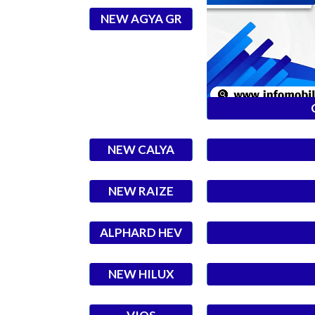
NEW AGYA GR
NEW CALYA
NEW RAIZE
ALPHARD HEV
NEW HILUX