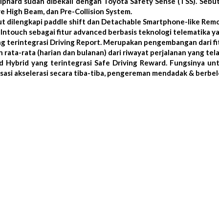
phard sudah dibekali dengan Toyota Safety Sense (TSS). Sebut
ve High Beam, dan Pre-Collision System.
rut dilengkapi paddle shift dan Detachable Smartphone-like Rem
ntouch sebagai fitur advanced berbasis teknologi telematika yan
ng terintegrasi Driving Report. Merupakan pengembangan dari fi
 rata-rata (harian dan bulanan) dari riwayat perjalanan yang te
d Hybrid yang terintegrasi Safe Driving Reward. Fungsinya unt
asi akselerasi secara tiba-tiba, pengereman mendadak & berbel