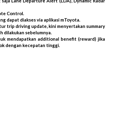
 saja Lane Departure Alert (LDA), Dynamic Radar
ote Control.
g dapat diakses via aplikasi mToyota.
tur trip driving update, kini menyertakan summary
lah dilakukan sebelumnya.
uk mendapatkan additional benefit (reward) jika
ok dengan kecepatan tinggi.