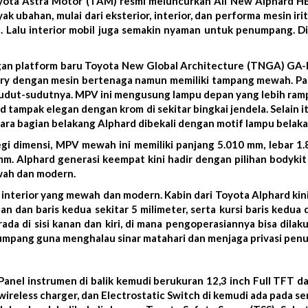
ota Astra Motor (TAM) resmi meluncurkan All New Alphard HE
 ubahan, mulai dari eksterior, interior, dan performa mesin irit
S). Lalu interior mobil juga semakin nyaman untuk penumpang. D
an platform baru Toyota New Global Architecture (TNGA) GA-K y
ry dengan mesin bertenaga namun memiliki tampang mewah. Pad
sudut-sudutnya. MPV ini mengusung lampu depan yang lebih ra
hard tampak elegan dengan krom di sekitar bingkai jendela. Selain
ara bagian belakang Alphard dibekali dengan motif lampu belakan
egi dimensi, MPV mewah ini memiliki panjang 5.010 mm, lebar 1
 mm. Alphard generasi keempat kini hadir dengan pilihan bodykit
ewah dan modern.
 interior yang mewah dan modern. Kabin dari Toyota Alphard kini
n dan baris kedua sekitar 5 milimeter, serta kursi baris kedua 
ada di sisi kanan dan kiri, di mana pengoperasiannya bisa dila
numpang guna menghalau sinar matahari dan menjaga privasi pen
Panel instrumen di balik kemudi berukuran 12,3 inch Full TFT d
ireless charger, dan Electrostatic Switch di kemudi ada pada se