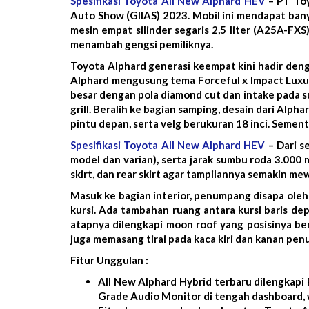
Spesifikasi Toyota All New Alphard HEV
– PT Toy
Auto Show (GIIAS) 2023. Mobil ini mendapat banyak
mesin empat silinder segaris 2,5 liter (A25A-FX
menambah gengsi pemiliknya.
Toyota Alphard generasi keempat kini hadir deng
Alphard mengusung tema Forceful x Impact Luxu
besar dengan pola diamond cut dan intake pada 
grill. Beralih ke bagian samping, desain dari Alp
pintu depan, serta velg berukuran 18 inci. Sement
Spesifikasi Toyota All New Alphard HEV
– Dari s
model dan varian), serta jarak sumbu roda 3.000
skirt, dan rear skirt agar tampilannya semakin m
Masuk ke bagian interior, penumpang disapa oleh
kursi. Ada tambahan ruang antara kursi baris depa
atapnya dilengkapi moon roof yang posisinya ber
juga memasang tirai pada kaca kiri dan kanan pe
Fitur Unggulan :
All New Alphard Hybrid terbaru dilengkapi 
Grade Audio Monitor di tengah dashboard, w