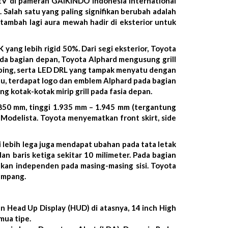
V di pameran GAIKINDO Indonesia International
. Salah satu yang paling signifikan berubah adalah
itambah lagi aura mewah hadir di eksterior untuk
ang lebih rigid 50%. Dari segi eksterior, Toyota
a bagian depan, Toyota Alphard mengusung grill
mping, serta LED DRL yang tampak menyatu dengan
 itu, terdapat logo dan emblem Alphard pada bagian
g kotak-kotak mirip grill pada fasia depan.
.850 mm, tinggi 1.935 mm – 1.945 mm (tergantung
 Modelista. Toyota menyematkan front skirt, side
 lebih lega juga mendapat ubahan pada tata letak
dan baris ketiga sekitar 10 milimeter. Pada bagian
kukan independen pada masing-masing sisi. Toyota
umpang.
an Head Up Display (HUD) di atasnya, 14 inch High
mua tipe.