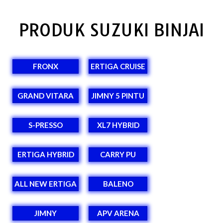
PRODUK SUZUKI BINJAI
FRONX
ERTIGA CRUISE
GRAND VITARA
JIMNY 5 PINTU
S-PRESSO
XL7 HYBRID
ERTIGA HYBRID
CARRY PU
ALL NEW ERTIGA
BALENO
JIMNY
APV ARENA