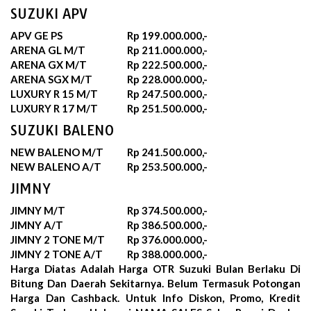
SUZUKI APV
APV GE PS
Rp 199.000.000,-
ARENA GL M/T
Rp 211.000.000,-
ARENA GX M/T
Rp 222.500.000,-
ARENA SGX M/T
Rp 228.000.000,-
LUXURY R 15 M/T
Rp 247.500.000,-
LUXURY R 17 M/T
Rp 251.500.000,-
SUZUKI BALENO
NEW BALENO M/T
Rp 241.500.000,-
NEW BALENO A/T
Rp 253.500.000,-
JIMNY
JIMNY M/T
Rp 374.500.000,-
JIMNY A/T
Rp 386.500.000,-
JIMNY 2 TONE M/T
Rp 376.000.000,-
JIMNY 2 TONE A/T
Rp 388.000.000,-
Harga Diatas Adalah Harga OTR Suzuki Bulan
Berlaku Di
Bitung Dan Daerah Sekitarnya. Belum Termasuk Potongan
Harga Dan Cashback. Untuk Info Diskon, Promo, Kredit