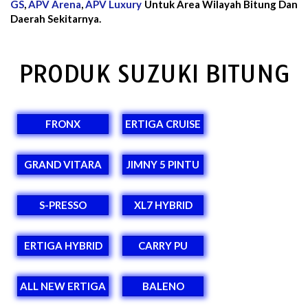
GS
,
APV Arena
,
APV Luxury
Untuk Area Wilayah Bitung Dan
Daerah Sekitarnya.
PRODUK SUZUKI BITUNG
FRONX
ERTIGA CRUISE
GRAND VITARA
JIMNY 5 PINTU
S-PRESSO
XL7 HYBRID
ERTIGA HYBRID
CARRY PU
ALL NEW ERTIGA
BALENO