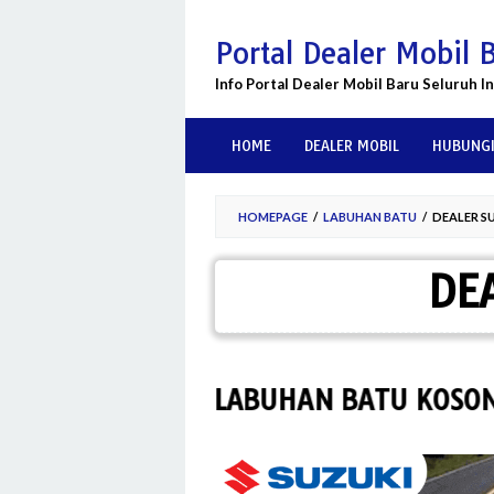
Skip
to
Portal Dealer Mobil 
content
Info Portal Dealer Mobil Baru Seluruh I
HOME
DEALER MOBIL
HUBUNGI
HOMEPAGE
/
LABUHAN BATU
/
DEALER S
DE
LER SUZUKI LABUHAN BATU KOSONG, H