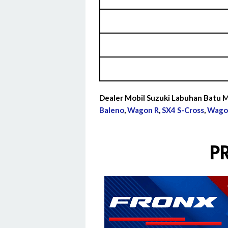
Dealer Mobil Suzuki Labuhan Batu M
Baleno
,
Wagon R
,
SX4 S-Cross
,
Wago
P