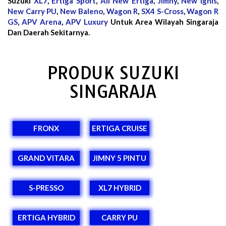
Suzuki
XL7
,
Ertiga Sport
,
All New Ertiga
,
Jimny
,
New Ignis
,
New Carry PU
,
New Baleno
,
Wagon R
,
SX4 S-Cross
,
Wagon R
GS
,
APV Arena
,
APV Luxury
Untuk Area Wilayah Singaraja
Dan Daerah Sekitarnya.
PRODUK SUZUKI
SINGARAJA
FRONX
ERTIGA CRUISE
GRAND VITARA
JIMNY 5 PINTU
S-PRESSO
XL7 HYBRID
ERTIGA HYBRID
CARRY PU