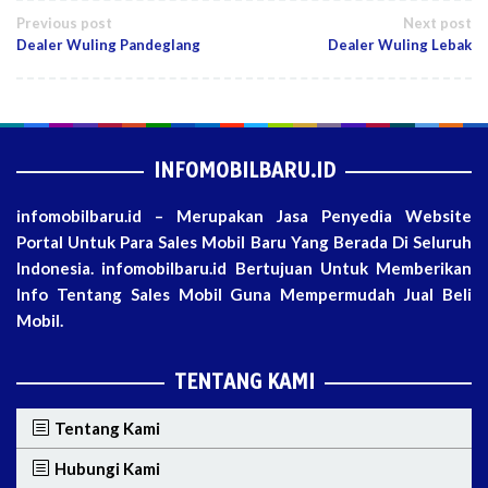
Post
Previous post
Next post
Dealer Wuling Pandeglang
Dealer Wuling Lebak
navigation
INFOMOBILBARU.ID
infomobilbaru.id – Merupakan Jasa Penyedia Website
Portal Untuk Para Sales Mobil Baru Yang Berada Di Seluruh
Indonesia. infomobilbaru.id Bertujuan Untuk Memberikan
Info Tentang Sales Mobil Guna Mempermudah Jual Beli
Mobil.
TENTANG KAMI
Tentang Kami
Hubungi Kami