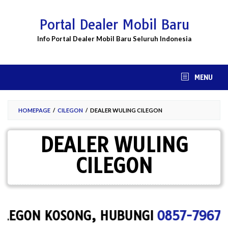
Skip
to
Portal Dealer Mobil Baru
content
Info Portal Dealer Mobil Baru Seluruh Indonesia
MENU
HOMEPAGE
/
CILEGON
/
DEALER WULING CILEGON
DEALER WULING
CILEGON
EGON KOSONG, HUBUNGI
0857-7967-100