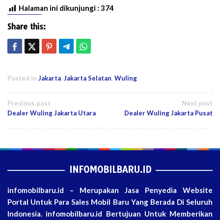
Halaman ini dikunjungi :
374
Share this:
Posted in
Jakarta
,
Jakarta Selatan
,
Wuling
Post
Previous post
Next post
Dealer Wuling Jakarta Utara
Dealer Wuling Jakarta Pusat
navigation
INFOMOBILBARU.ID
infomobilbaru.id – Merupakan Jasa Penyedia Website
Portal Untuk Para Sales Mobil Baru Yang Berada Di Seluruh
Indonesia. infomobilbaru.id Bertujuan Untuk Memberikan