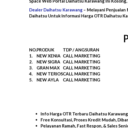
Space Web Portal Daihatsu Karawang Ini Kosong
Dealer Daihatsu Karawang
– Melayani Penjualan 
Daihatsu Untuk Informasi Harga OTR Daihatsu Ka
NO.
PRODUK
TDP / ANGSURAN
1.
NEW XENIA
CALL MARKETING
2.
NEW SIGRA
CALL MARKETING
3.
GRAN MAX
CALL MARKETING
4.
NEW TERIOS
CALL MARKETING
5.
NEW AYLA
CALL MARKETING
Info Harga OTR Terbaru Daihatsu Karawang
Free Konsultasi, Proses Kredit Mudah, Diba
Pelayanan Ramah, Fast Respon, & Sales Seni