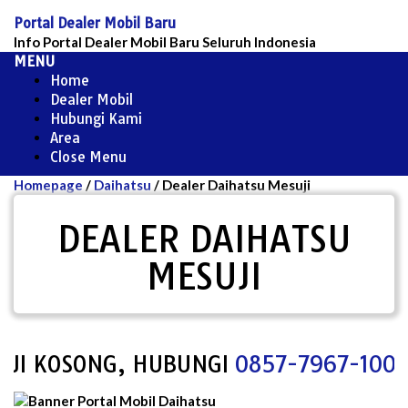
Skip
Portal Dealer Mobil Baru
to
Info Portal Dealer Mobil Baru Seluruh Indonesia
content
MENU
Home
Dealer Mobil
Hubungi Kami
Area
Close Menu
Homepage
/
Daihatsu
/
Dealer Daihatsu Mesuji
DEALER DAIHATSU
MESUJI
I KOSONG, HUBUNGI
0857-7967-1000
UN