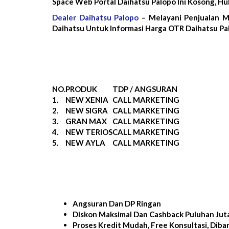
Space Web Portal Daihatsu Palopo Ini Kosong, 
Dealer Daihatsu Palopo
– Melayani Penjualan M
Daihatsu Untuk Informasi Harga OTR Daihatsu Pal
NO.
PRODUK
TDP / ANGSURAN
1.
NEW XENIA
CALL MARKETING
2.
NEW SIGRA
CALL MARKETING
3.
GRAN MAX
CALL MARKETING
4.
NEW TERIOS
CALL MARKETING
5.
NEW AYLA
CALL MARKETING
Angsuran Dan DP Ringan
Diskon Maksimal Dan Cashback Puluhan Jut
Proses Kredit Mudah, Free Konsultasi, Diba