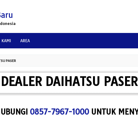
Baru
ndonesia
 KAMI
AREA
SU PASER
DEALER DAIHATSU PASER
NGI
0857-7967-1000
UNTUK MENYEWA S