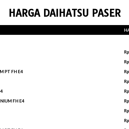
HARGA DAIHATSU PASER
H
Rp
Rp
M PT FH E4
Rp
Rp
E4
Rp
NIUM FH E4
Rp
Rp
Rp