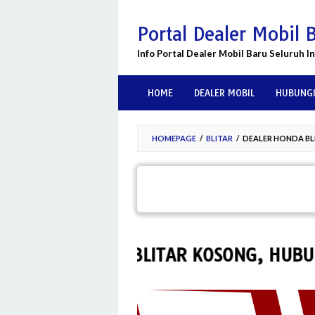
Skip
to
Portal Dealer Mobil 
content
Info Portal Dealer Mobil Baru Seluruh I
HOME
DEALER MOBIL
HUBUNGI
HOMEPAGE
/
BLITAR
/
DEALER HONDA BL
ER HONDA BLITAR KOSONG, HUBUNGI
0