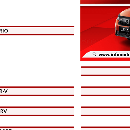
RIO
R-V
HRV