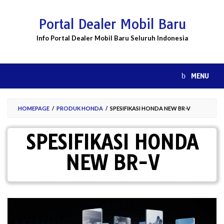
Skip
to
Portal Dealer Mobil Baru
content
Info Portal Dealer Mobil Baru Seluruh Indonesia
MENU
HOMEPAGE
/
PRODUK HONDA
/
SPESIFIKASI HONDA NEW BR-V
SPESIFIKASI HONDA
NEW BR-V