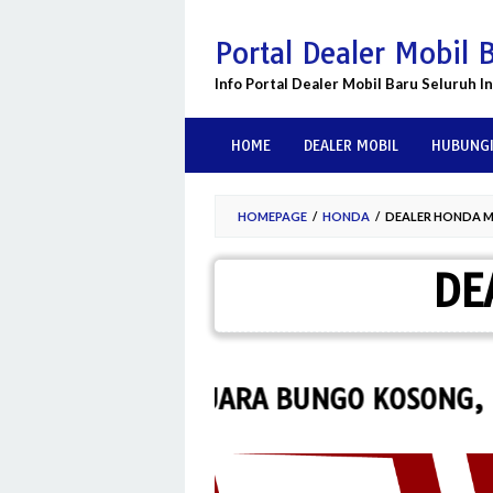
Skip
to
Portal Dealer Mobil 
content
Info Portal Dealer Mobil Baru Seluruh I
HOME
DEALER MOBIL
HUBUNGI
HOMEPAGE
/
HONDA
/
DEALER HONDA 
DE
R HONDA MUARA BUNGO KOSONG, HUBU