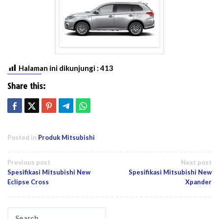
Halaman ini dikunjungi :
413
Share this:
Posted in
Produk Mitsubishi
Post
Previous post
Next post
Spesifikasi Mitsubishi New
Spesifikasi Mitsubishi New
navigation
Eclipse Cross
Xpander
Search