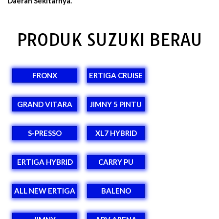
Daerah Sekitarnya.
PRODUK SUZUKI BERAU
FRONX
ERTIGA CRUISE
GRAND VITARA
JIMNY 5 PINTU
S-PRESSO
XL7 HYBRID
ERTIGA HYBRID
CARRY PU
ALL NEW ERTIGA
BALENO