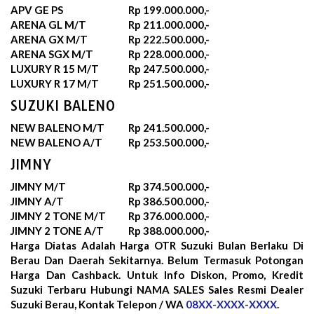
APV GE PS
Rp 199.000.000,-
ARENA GL M/T
Rp 211.000.000,-
ARENA GX M/T
Rp 222.500.000,-
ARENA SGX M/T
Rp 228.000.000,-
LUXURY R 15 M/T
Rp 247.500.000,-
LUXURY R 17 M/T
Rp 251.500.000,-
SUZUKI BALENO
NEW BALENO M/T
Rp 241.500.000,-
NEW BALENO A/T
Rp 253.500.000,-
JIMNY
JIMNY M/T
Rp 374.500.000,-
JIMNY A/T
Rp 386.500.000,-
JIMNY 2 TONE M/T
Rp 376.000.000,-
JIMNY 2 TONE A/T
Rp 388.000.000,-
Harga Diatas Adalah Harga OTR Suzuki Bulan
Berlaku Di
Berau Dan Daerah Sekitarnya. Belum Termasuk Potongan
Harga Dan Cashback. Untuk Info Diskon, Promo, Kredit
Suzuki Terbaru Hubungi NAMA SALES Sales Resmi Dealer
Suzuki Berau, Kontak Telepon / WA
08XX-XXXX-XXXX
.