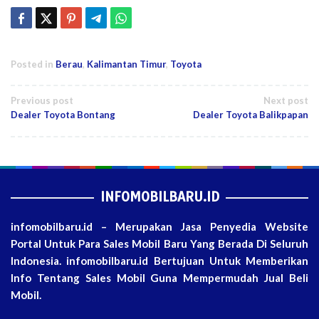
Posted in
Berau
,
Kalimantan Timur
,
Toyota
Post
Previous post
Next post
Dealer Toyota Bontang
Dealer Toyota Balikpapan
navigation
INFOMOBILBARU.ID
infomobilbaru.id – Merupakan Jasa Penyedia Website
Portal Untuk Para Sales Mobil Baru Yang Berada Di Seluruh
Indonesia. infomobilbaru.id Bertujuan Untuk Memberikan
Info Tentang Sales Mobil Guna Mempermudah Jual Beli
Mobil.