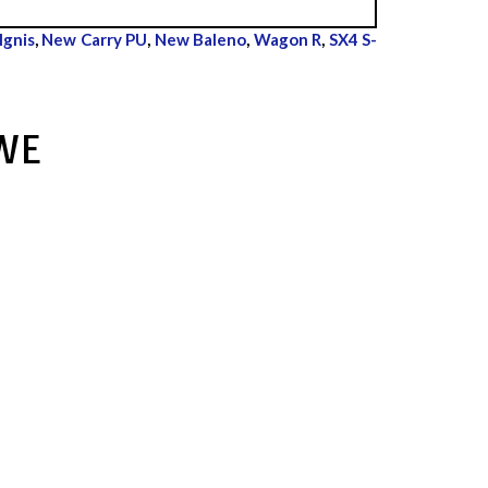
Ignis
,
New Carry PU
,
New Baleno
,
Wagon R
,
SX4 S-
WE