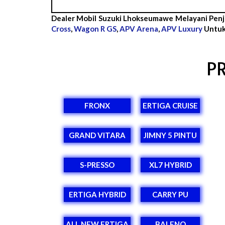
Dealer Mobil Suzuki Lhokseumawe Melayani Penj
Cross
,
Wagon R GS
,
APV Arena
,
APV Luxury
Untuk
P
FRONX
ERTIGA CRUISE
GRAND VITARA
JIMNY 5 PINTU
S-PRESSO
XL7 HYBRID
ERTIGA HYBRID
CARRY PU
ALL NEW ERTIGA
BALENO