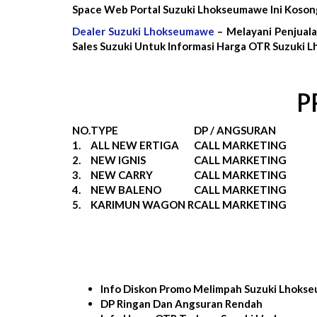
Space Web Portal Suzuki Lhokseumawe Ini Koson
Dealer Suzuki Lhokseumawe
– Melayani Penjual
Sales Suzuki Untuk Informasi Harga OTR Suzuki 
P
NO.
TYPE
DP / ANGSURAN
1.
ALL NEW ERTIGA
CALL MARKETING
2.
NEW IGNIS
CALL MARKETING
3.
NEW CARRY
CALL MARKETING
4.
NEW BALENO
CALL MARKETING
5.
KARIMUN WAGON R
CALL MARKETING
Info Diskon Promo Melimpah Suzuki Lhoks
DP Ringan Dan Angsuran Rendah