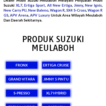
Dealer Mobil Suzuki Meulaboh Melayani Penjualan Mobil
Suzuki
XL7
,
Ertiga Sport
,
All New Ertiga
,
Jimny
,
New Ignis
,
New Carry PU
,
New Baleno
,
Wagon R
,
SX4 S-Cross
,
Wagon R
GS
,
APV Arena
,
APV Luxury
Untuk Area Wilayah Meulaboh
Dan Daerah Sekitarnya.
PRODUK SUZUKI
MEULABOH
FRONX
ERTIGA CRUISE
GRAND VITARA
JIMNY 5 PINTU
S-PRESSO
XL7 HYBRID