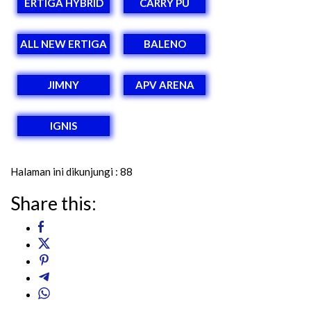
ERTIGA HYBRID
CARRY PU
ALL NEW ERTIGA
BALENO
JIMNY
APV ARENA
IGNIS
Halaman ini dikunjungi :
88
Share this: