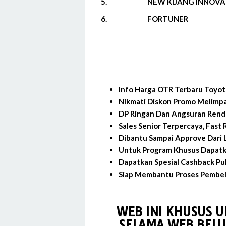
5.
NEW KIJANG INNOVA
6.
FORTUNER
Info Harga OTR Terbaru Toyo
Nikmati Diskon Promo Melimp
DP Ringan Dan Angsuran Rend
Sales Senior Terpercaya, Fast
Dibantu Sampai Approve Dari L
Untuk Program Khusus Dapatk
Dapatkan Spesial Cashback Pu
Siap Membantu Proses Pembeli
WEB INI KHUSUS 
SELAMA WEB BELU