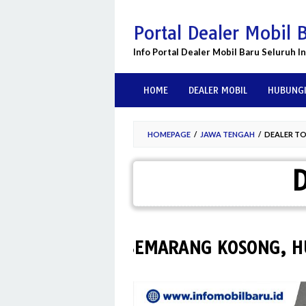
Skip
to
Portal Dealer Mobil 
content
Info Portal Dealer Mobil Baru Seluruh I
HOME
DEALER MOBIL
HUBUNGI
HOMEPAGE
/
JAWA TENGAH
/
DEALER T
ER TOYOTA SEMARANG KOSONG, HUBUN