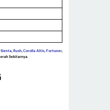
,
Sienta
,
Rush
,
Corolla Altis
,
Fortuner
,
rah Sekitarnya.
G