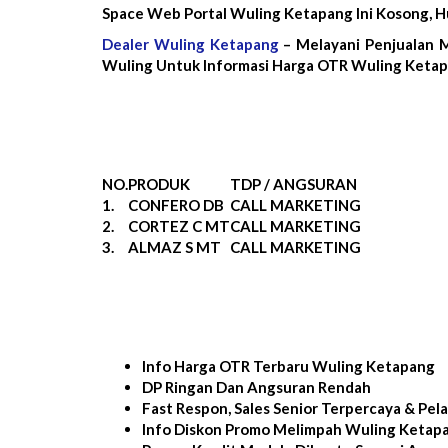
Space Web Portal Wuling Ketapang Ini Kosong, 
Dealer Wuling Ketapang
– Melayani Penjualan 
Wuling Untuk Informasi Harga OTR Wuling Ketap
NO.
PRODUK
TDP / ANGSURAN
1.
CONFERO DB
CALL MARKETING
2.
CORTEZ C MT
CALL MARKETING
3.
ALMAZ S MT
CALL MARKETING
Info Harga OTR Terbaru Wuling Ketapang
DP Ringan Dan Angsuran Rendah
Fast Respon, Sales Senior Terpercaya & Pe
Info Diskon Promo Melimpah Wuling Ketap