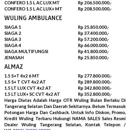
CONFERO 1.5 L AC LUX MT
Rp 206.500.000,-
CONFERO 1.5 L AC LUX+ MT
Rp 208.500.000,-
WULING AMBULANCE
SIAGA 1
Rp 25.850.000,-
SIAGA 2
Rp 37.400.000,-
SIAGA 3
Rp 57.200.000,-
SIAGA 4
Rp 66.000.000,-
SIAGA MULTIFUNGSI
Rp 41.800.000,-
JENASAH
Rp 25.850.000,-
ALMAZ
1.5 S+T 4x2 6 MT
Rp 277.800.000,-
1.5 S+ T CVT 4x2 AT
Rp 289.800.000,-
1.5 LT LUX CVT 4x2 AT
Rp 342.800.000,-
1.5 LT LUX+ SC CVT 4x2 AT
Rp 352.800.000,-
Harga Diatas Adalah Harga OTR Wuling Bulan
Berlaku Di
Tangerang Selatan Dan Daerah Sekitarnya. Belum Termasuk
Potongan Harga Dan Cashback. Untuk Info Diskon, Promo,
Kredit Wuling Terbaru Hubungi NAMA SALES Sales Resmi
Dealer Wuling Tangerang Selatan, Kontak Telepon /