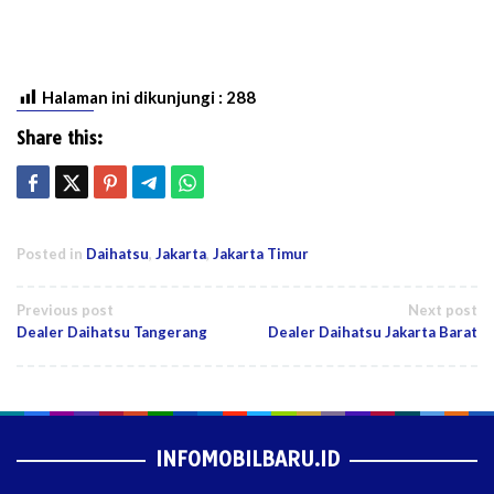
Halaman ini dikunjungi :
288
Share this:
Posted in
Daihatsu
,
Jakarta
,
Jakarta Timur
Post
Previous post
Next post
Dealer Daihatsu Tangerang
Dealer Daihatsu Jakarta Barat
navigation
INFOMOBILBARU.ID