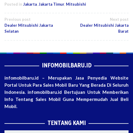
Posted in
Jakarta
,
Jakarta Timur
,
Mitsubishi
Post
Previous post
Next post
Dealer Mitsubishi Jakarta
Dealer Mitsubishi Jakarta
navigation
Selatan
Barat
INFOMOBILBARU.ID
infomobilbaru.id – Merupakan Jasa Penyedia Website
Portal Untuk Para Sales Mobil Baru Yang Berada Di Seluruh
Indonesia. infomobilbaru.id Bertujuan Untuk Memberikan
Info Tentang Sales Mobil Guna Mempermudah Jual Beli
Mobil.
TENTANG KAMI