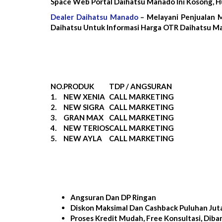
Space Web Portal Daihatsu Manado Ini Kosong, 
Dealer Daihatsu Manado
– Melayani Penjualan 
Daihatsu Untuk Informasi Harga OTR Daihatsu Ma
NO.
PRODUK
TDP / ANGSURAN
1.
NEW XENIA
CALL MARKETING
2.
NEW SIGRA
CALL MARKETING
3.
GRAN MAX
CALL MARKETING
4.
NEW TERIOS
CALL MARKETING
5.
NEW AYLA
CALL MARKETING
Angsuran Dan DP Ringan
Diskon Maksimal Dan Cashback Puluhan Jut
Proses Kredit Mudah, Free Konsultasi, Diba