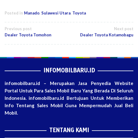
Posted in
Manado
,
Sulawesi Utara
,
Toyota
Post
Previous post
Next post
Dealer Toyota Tomohon
Dealer Toyota Kotamobagu
navigation
INFOMOBILBARU.ID
infomobilbaru.id – Merupakan Jasa Penyedia Website
Portal Untuk Para Sales Mobil Baru Yang Berada Di Seluruh
Indonesia. infomobilbaru.id Bertujuan Untuk Memberikan
Info Tentang Sales Mobil Guna Mempermudah Jual Beli
Mobil.
TENTANG KAMI