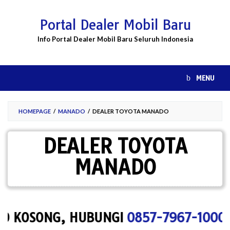
Skip
to
Portal Dealer Mobil Baru
content
Info Portal Dealer Mobil Baru Seluruh Indonesia
MENU
HOMEPAGE
/
MANADO
/
DEALER TOYOTA MANADO
DEALER TOYOTA
MANADO
SONG, HUBUNGI
0857-7967-1000
UNTUK