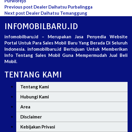
Purworejo
Post
Previous post
Dealer Daihatsu Purbalingga
Next post
Dealer Daihatsu Temanggung
navigation
INFOMOBILBARU.ID
infomobilbaru.id – Merupakan Jasa Penyedia Website
Portal Untuk Para Sales Mobil Baru Yang Berada Di Seluruh
Indonesia. infomobilbaru.id Bertujuan Untuk Memberikan
Info Tentang Sales Mobil Guna Mempermudah Jual Beli
Mobil.
TENTANG KAMI
Tentang Kami
Hubungi Kami
Area
Disclaimer
Kebijakan Privasi