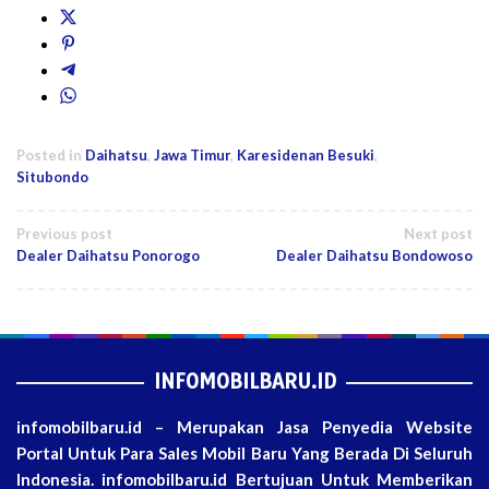
Posted in
Daihatsu
,
Jawa Timur
,
Karesidenan Besuki
,
Situbondo
Post
Previous post
Next post
Dealer Daihatsu Ponorogo
Dealer Daihatsu Bondowoso
navigation
INFOMOBILBARU.ID
infomobilbaru.id – Merupakan Jasa Penyedia Website
Portal Untuk Para Sales Mobil Baru Yang Berada Di Seluruh
Indonesia. infomobilbaru.id Bertujuan Untuk Memberikan