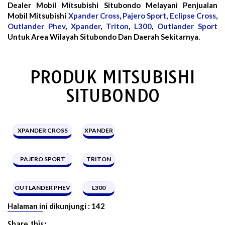
Dealer Mobil Mitsubishi Situbondo Melayani Penjualan
Mobil Mitsubishi
Xpander Cross
,
Pajero Sport
,
Eclipse Cross
,
Outlander Phev
,
Xpander
,
Triton
,
L300
,
Outlander Sport
Untuk Area Wilayah Situbondo Dan Daerah Sekitarnya.
PRODUK MITSUBISHI
SITUBONDO
XPANDER CROSS
XPANDER
PAJERO SPORT
TRITON
OUTLANDER PHEV
L300
Halaman ini dikunjungi :
142
Share this: