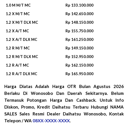
1.0 M M/T MC
Rp 133.100.000
1.2 X M/T MC
Rp 142.650.000
1.2 X M/T DLX MC
Rp 148.150.000
1.2 X A/T MC
Rp 155.750.000
1.2 X A/T DLX MC
Rp 161.250.000
1.2 R M/T MC
Rp 149.150.000
1.2 R M/T DLX MC
Rp 152.950.000
1.2 R A/T MC
Rp 162.150.000
1.2 R A/T DLX MC
Rp 165.950.000
Harga Diatas Adalah Harga OTR Bulan
Agustus 2026
Berlaku Di Wonosobo Dan Daerah Sekitarnya. Belum
Termasuk Potongan Harga Dan Cashback. Untuk Info
Diskon, Promo, Kredit Daihatsu Terbaru Hubungi NAMA
SALES Sales Resmi Dealer Daihatsu Wonosobo, Kontak
Telepon / WA
08XX-XXXX-XXXX
.