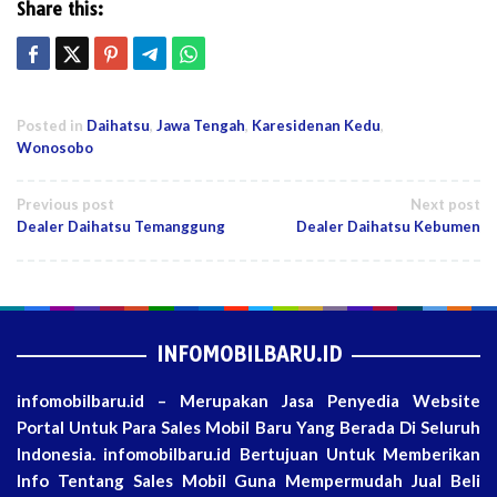
Share this:
Posted in
Daihatsu
,
Jawa Tengah
,
Karesidenan Kedu
,
Wonosobo
Post
Previous post
Next post
Dealer Daihatsu Temanggung
Dealer Daihatsu Kebumen
navigation
INFOMOBILBARU.ID
infomobilbaru.id – Merupakan Jasa Penyedia Website
Portal Untuk Para Sales Mobil Baru Yang Berada Di Seluruh
Indonesia. infomobilbaru.id Bertujuan Untuk Memberikan
Info Tentang Sales Mobil Guna Mempermudah Jual Beli