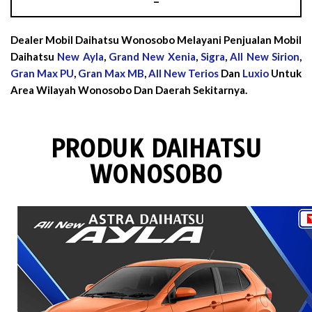
–
Dealer Mobil Daihatsu Wonosobo Melayani Penjualan Mobil
Daihatsu
New Ayla
,
Grand New Xenia
,
Sigra
,
All New Sirion
,
Gran Max PU
,
Gran Max MB
,
All New Terios
Dan
Luxio
Untuk
Area Wilayah Wonosobo Dan Daerah Sekitarnya.
PRODUK DAIHATSU
WONOSOBO