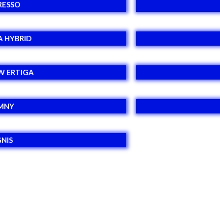
RESSO
A HYBRID
W ERTIGA
IMNY
GNIS