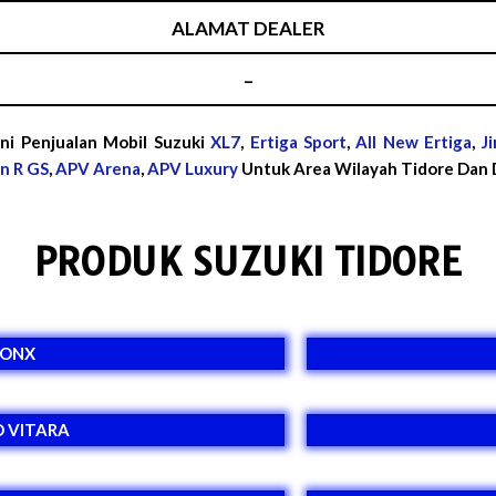
ALAMAT DEALER
–
ni Penjualan Mobil Suzuki
XL7
,
Ertiga Sport
,
All New Ertiga
,
J
n R GS
,
APV Arena
,
APV Luxury
Untuk Area Wilayah Tidore Dan D
PRODUK SUZUKI TIDORE
RONX
 VITARA