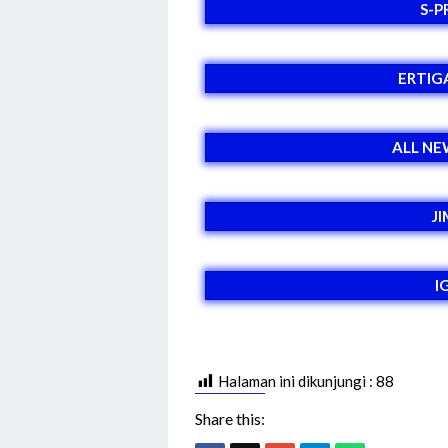
S-P
ERTIG
ALL NE
J
I
Halaman ini dikunjungi :
88
Share this: