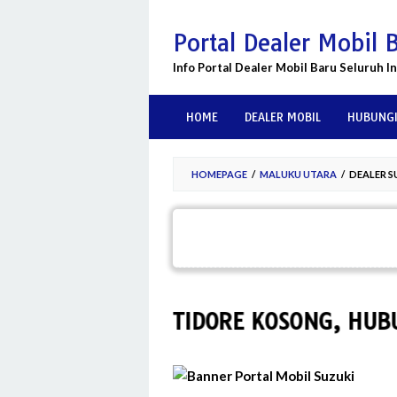
Skip
to
Portal Dealer Mobil 
content
Info Portal Dealer Mobil Baru Seluruh I
HOME
DEALER MOBIL
HUBUNGI
HOMEPAGE
/
MALUKU UTARA
/
DEALER S
LER SUZUKI TIDORE KOSONG, HUBUNGI