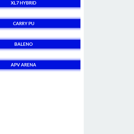
XL7 HYBRID
CARRY PU
BALENO
APV ARENA