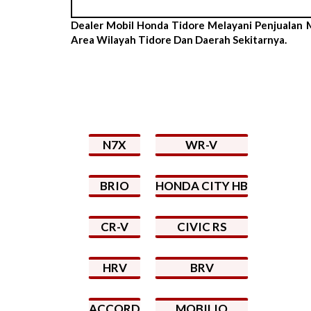
Dealer Mobil Honda Tidore Melayani Penjualan
Area Wilayah Tidore Dan Daerah Sekitarnya.
N7X
WR-V
BRIO
HONDA CITY HB
CR-V
CIVIC RS
HRV
BRV
ACCORD
MOBILIO