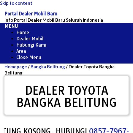
Skip to content
Portal Dealer Mobil Baru
Info Portal Dealer Mobil Baru Seluruh Indonesia
MENU
Home
Dealer Mobil
Hubungi Kami
Area
Close Menu
Homepage
/
Bangka Belitung
/
Dealer Toyota Bangka
Belitung
DEALER TOYOTA
BANGKA BELITUNG
G KOSONG, HUBUNGI
0857-7967-1000
U