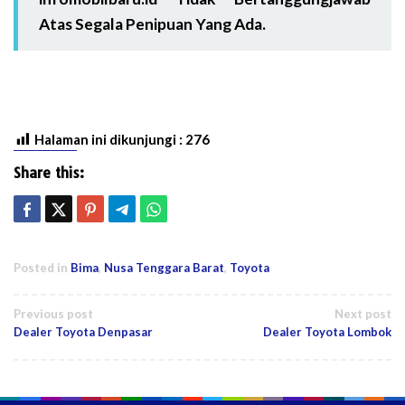
Atas Segala Penipuan Yang Ada.
Halaman ini dikunjungi :
276
Share this:
Posted in
Bima
,
Nusa Tenggara Barat
,
Toyota
Post
Previous post
Next post
Dealer Toyota Denpasar
Dealer Toyota Lombok
navigation