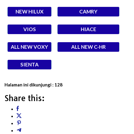
NEW HILUX
CAMRY
VIOS
HIACE
ALL NEW VOXY
ALL NEW C-HR
SIENTA
Halaman ini dikunjungi :
128
Share this: