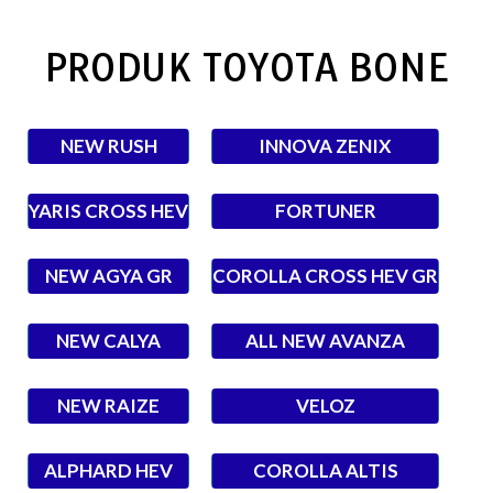
PRODUK TOYOTA BONE
NEW RUSH
INNOVA ZENIX
YARIS CROSS HEV
FORTUNER
NEW AGYA GR
COROLLA CROSS HEV GR
NEW CALYA
ALL NEW AVANZA
NEW RAIZE
VELOZ
ALPHARD HEV
COROLLA ALTIS