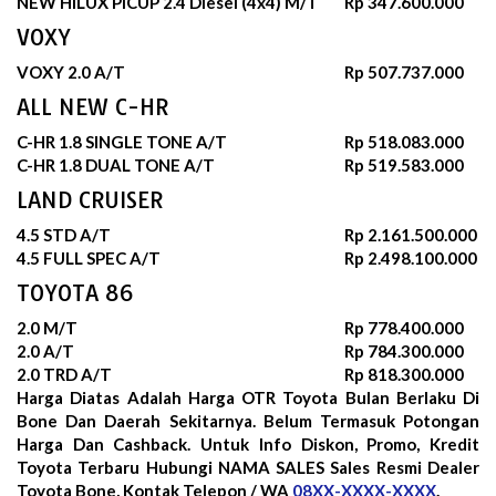
NEW HILUX PICUP 2.4 Diesel (4x4) M/T
Rp 347.600.000
VOXY
VOXY 2.0 A/T
Rp 507.737.000
ALL NEW C-HR
C-HR 1.8 SINGLE TONE A/T
Rp 518.083.000
C-HR 1.8 DUAL TONE A/T
Rp 519.583.000
LAND CRUISER
4.5 STD A/T
Rp 2.161.500.000
4.5 FULL SPEC A/T
Rp 2.498.100.000
TOYOTA 86
2.0 M/T
Rp 778.400.000
2.0 A/T
Rp 784.300.000
2.0 TRD A/T
Rp 818.300.000
Harga Diatas Adalah Harga OTR Toyota Bulan
Berlaku Di
Bone Dan Daerah Sekitarnya. Belum Termasuk Potongan
Harga Dan Cashback. Untuk Info Diskon, Promo, Kredit
Toyota Terbaru Hubungi NAMA SALES Sales Resmi Dealer
Toyota Bone, Kontak Telepon / WA
08XX-XXXX-XXXX
.