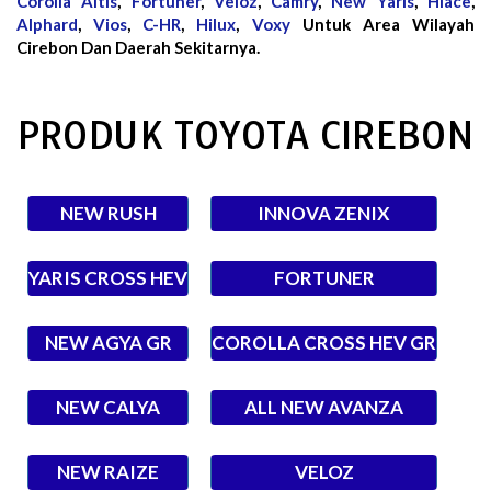
Corolla Altis
,
Fortuner
,
Veloz
,
Camry
,
New Yaris
,
Hiace
,
Alphard
,
Vios
,
C-HR
,
Hilux
,
Voxy
Untuk Area Wilayah
Cirebon Dan Daerah Sekitarnya.
PRODUK TOYOTA CIREBON
NEW RUSH
INNOVA ZENIX
YARIS CROSS HEV
FORTUNER
NEW AGYA GR
COROLLA CROSS HEV GR
NEW CALYA
ALL NEW AVANZA
NEW RAIZE
VELOZ