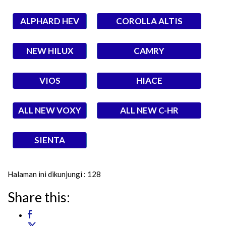
ALPHARD HEV
COROLLA ALTIS
NEW HILUX
CAMRY
VIOS
HIACE
ALL NEW VOXY
ALL NEW C-HR
SIENTA
Halaman ini dikunjungi :
128
Share this: