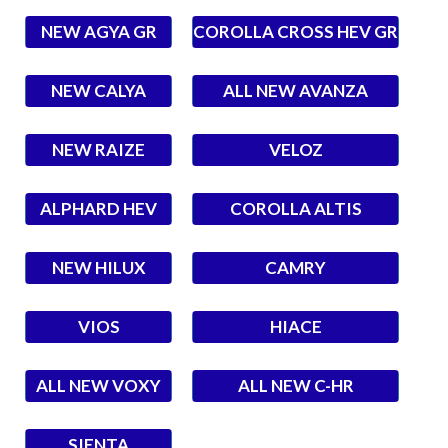
NEW AGYA GR
COROLLA CROSS HEV GR
NEW CALYA
ALL NEW AVANZA
NEW RAIZE
VELOZ
ALPHARD HEV
COROLLA ALTIS
NEW HILUX
CAMRY
VIOS
HIACE
ALL NEW VOXY
ALL NEW C-HR
SIENTA