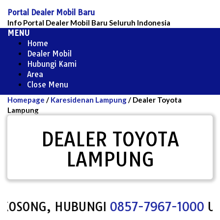
Skip
Portal Dealer Mobil Baru
to
Info Portal Dealer Mobil Baru Seluruh Indonesia
content
MENU
Home
Dealer Mobil
Hubungi Kami
Area
Close Menu
Homepage
/
Karesidenan Lampung
/
Dealer Toyota
Lampung
DEALER TOYOTA
LAMPUNG
NG, HUBUNGI
0857-7967-1000
UNTUK M