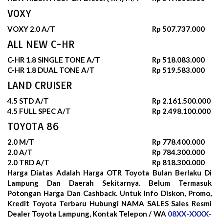
VOXY
VOXY 2.0 A/T
Rp 507.737.000
ALL NEW C-HR
C-HR 1.8 SINGLE TONE A/T
Rp 518.083.000
C-HR 1.8 DUAL TONE A/T
Rp 519.583.000
LAND CRUISER
4.5 STD A/T
Rp 2.161.500.000
4.5 FULL SPEC A/T
Rp 2.498.100.000
TOYOTA 86
2.0 M/T
Rp 778.400.000
2.0 A/T
Rp 784.300.000
2.0 TRD A/T
Rp 818.300.000
Harga Diatas Adalah Harga OTR Toyota Bulan
Berlaku Di
Lampung Dan Daerah Sekitarnya. Belum Termasuk
Potongan Harga Dan Cashback. Untuk Info Diskon, Promo,
Kredit Toyota Terbaru Hubungi NAMA SALES Sales Resmi
Dealer Toyota Lampung, Kontak Telepon / WA
08XX-XXXX-