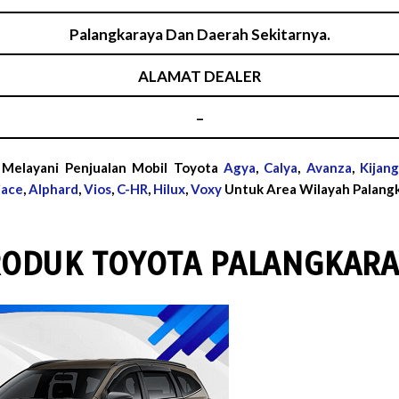
Palangkaraya Dan Daerah Sekitarnya.
ALAMAT DEALER
–
 Melayani Penjualan Mobil Toyota
Agya
,
Calya
,
Avanza
,
Kijan
iace
,
Alphard
,
Vios
,
C-HR
,
Hilux
,
Voxy
Untuk Area Wilayah Palangk
RODUK TOYOTA PALANGKARA