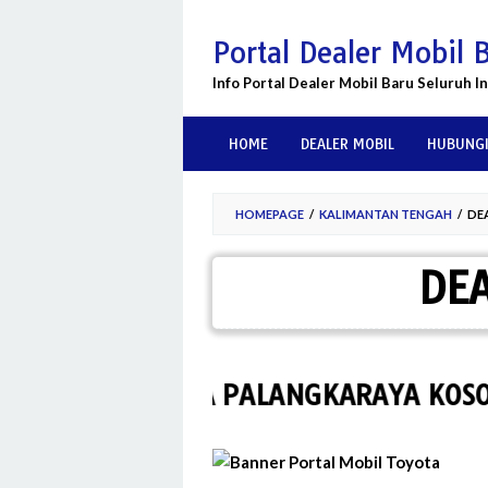
Skip
to
Portal Dealer Mobil 
content
Info Portal Dealer Mobil Baru Seluruh I
HOME
DEALER MOBIL
HUBUNGI
HOMEPAGE
/
KALIMANTAN TENGAH
/
DE
DE
ALER TOYOTA PALANGKARAYA KOSONG,