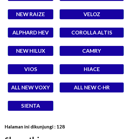
NEW RAIZE
VELOZ
ALPHARD HEV
COROLLA ALTIS
NEW HILUX
CAMRY
VIOS
HIACE
ALL NEW VOXY
ALL NEW C-HR
SIENTA
Halaman ini dikunjungi :
128