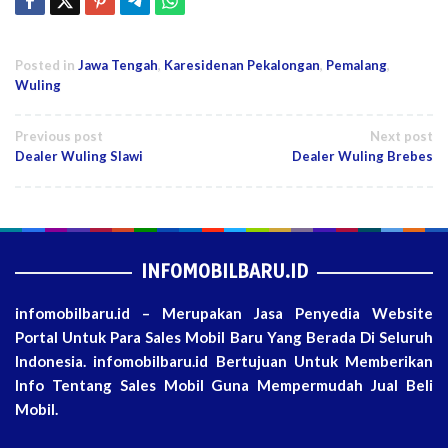
Posted in
Jawa Tengah
,
Karesidenan Pekalongan
,
Pemalang
,
Wuling
Post
Previous post
Next post
Dealer Wuling Slawi
Dealer Wuling Brebes
navigation
INFOMOBILBARU.ID
infomobilbaru.id – Merupakan Jasa Penyedia Website
Portal Untuk Para Sales Mobil Baru Yang Berada Di Seluruh
Indonesia. infomobilbaru.id Bertujuan Untuk Memberikan
Info Tentang Sales Mobil Guna Mempermudah Jual Beli
Mobil.