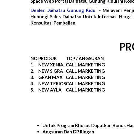
Space Web Portal Daihatsu Gunung Kidul Ini Ko
Dealer Daihatsu Gunung Kidul
– Melayani Penj
Hubungi Sales Daihatsu Untuk Informasi Harga
Konsultasi Pembelian.
PR
NO.
PRODUK
TDP / ANGSURAN
1.
NEW XENIA
CALL MARKETING
2.
NEW SIGRA
CALL MARKETING
3.
GRAN MAX
CALL MARKETING
4.
NEW TERIOS
CALL MARKETING
5.
NEW AYLA
CALL MARKETING
Untuk Program Khusus Dapatkan Bonus Had
Angsuran Dan DP Ringan