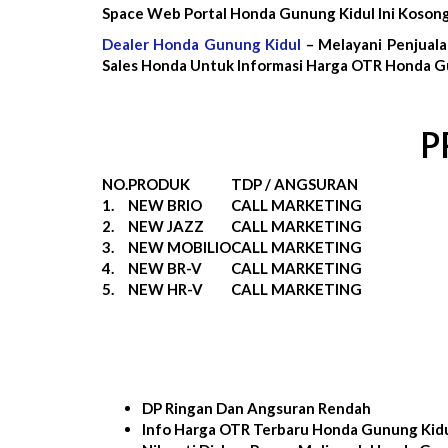
Space Web Portal Honda Gunung Kidul Ini Koson
Dealer Honda Gunung Kidul
– Melayani Penjuala
Sales Honda Untuk Informasi Harga OTR Honda Gu
P
NO.
PRODUK
TDP / ANGSURAN
1.
NEW BRIO
CALL MARKETING
2.
NEW JAZZ
CALL MARKETING
3.
NEW MOBILIO
CALL MARKETING
4.
NEW BR-V
CALL MARKETING
5.
NEW HR-V
CALL MARKETING
DP Ringan Dan Angsuran Rendah
Info Harga OTR Terbaru Honda Gunung Kid