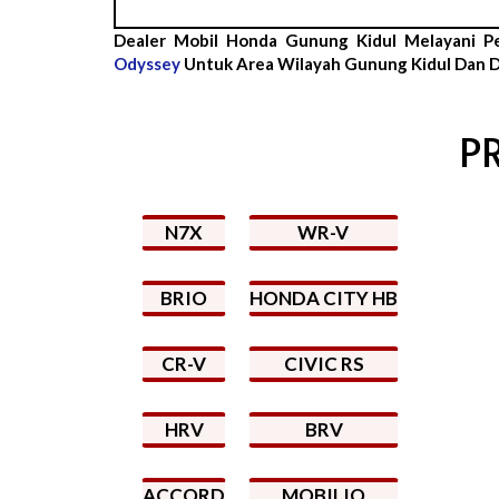
Dealer Mobil Honda Gunung Kidul Melayani P
Odyssey
Untuk Area Wilayah Gunung Kidul Dan D
P
N7X
WR-V
BRIO
HONDA CITY HB
CR-V
CIVIC RS
HRV
BRV
ACCORD
MOBILIO