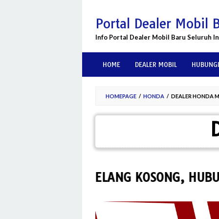
Skip
to
Portal Dealer Mobil 
content
Info Portal Dealer Mobil Baru Seluruh I
HOME
DEALER MOBIL
HUBUNGI
HOMEPAGE
/
HONDA
/
DEALER HONDA 
 HONDA MAGELANG KOSONG, HUBUNGI
0