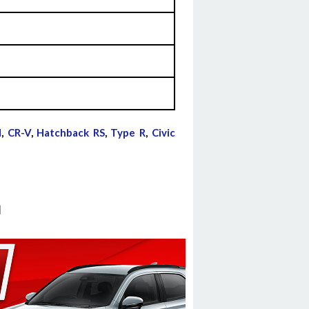
d
,
CR-V
,
Hatchback RS
,
Type R
,
Civic
G